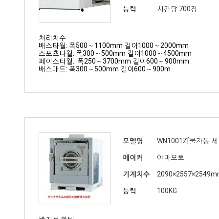
능력
시간당 700장
처리치수
배스타월: 폭500～1100mm 길이1000～2000mm
스포츠타월: 폭300～500mm 길이1000～4500mm
페이스타월: 폭250～3700mm 길이600～900mm
배스매트: 폭300～500mm 길이600～900m
모델명
WN1001Z[물자동 
메이커
야마모토
기계치수
2090×2557×2549
능력
100KG