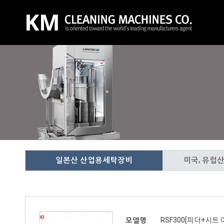
일본산 산업용세탁장비
미국, 유럽
모델명
RSF300[피더+시트