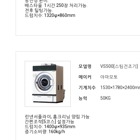
방진성 완비.
배스타올 1시간 250장 처리가능.
전후 틸팅가능.
드럼치수: 1320φ×860mm
모델명
VS500[스팀건조기]
메이커
야마모토
기계치수
1530×1780×2400
능력
50KG
린넨서플라이, 홈크리닝 양립 가능
간편조작[5코스] 설정가능
드럼치수: 1400φ×935mm
증기소비량: 160kg/h