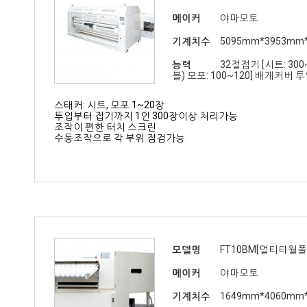
메이커
야마모토
기계치수
5095mm*3953mm
능력
32절접기 [시트: 30
블) 모포: 100~120] 배개커버
스태커: 시트, 모포 1~20장
투입부터 접기까지 1인 300장이상 처리가능
조작이 편한 터치 스크린
수동조작으로 각 부위 점검가능
모델명
FT10BM[멀티타월폴
메이커
야마모토
기계치수
1649mm*4060mm