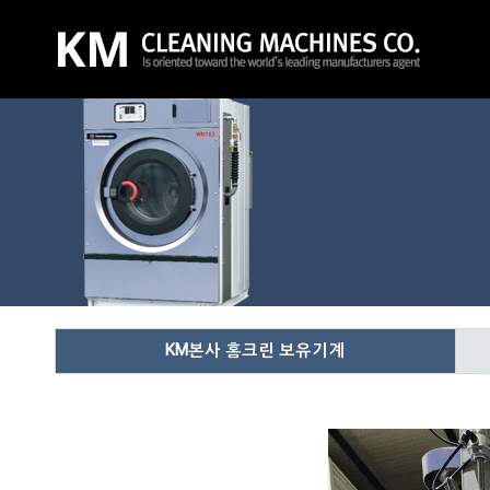
KM본사 홈크린 보유기계